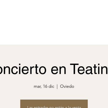
os pedagógicos
Galeria
Videos
L'Alcordanza
press media kit
ncierto en Teati
mar, 16 dic
  |  
Oviedo
Las entradas no están a la venta