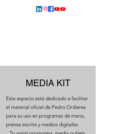
MEDIA KIT
Este espacio está dedicado a facilitar
el material oficial de Pedro Ordieres
para su uso en programas de mano,
prensa escrita y medios digitales.
To assist promoters, media outlets,