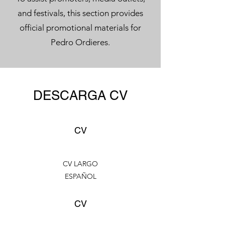
and festivals, this section provides
official promotional materials for
Pedro Ordieres.
DESCARGA CV
CV
CV LARGO
ESPAÑOL
CV