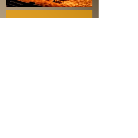
CONCIERTO
MONOGRÁFICO
Bandas sonoras
de José Nieto
Orquesta de la Universidad
de Oviedo