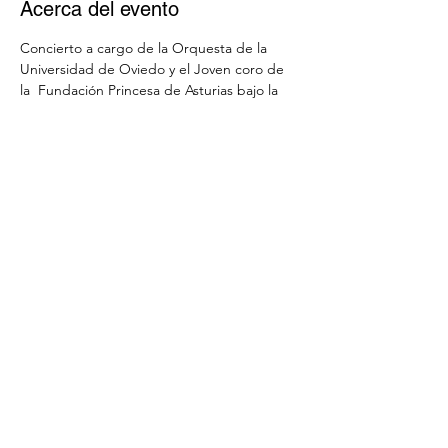
Acerca del evento
Concierto a cargo de la Orquesta de la 
Universidad de Oviedo y el Joven coro de 
la  Fundación Princesa de Asturias bajo la 
dirección de Pedro Ordieres. Se 
interpretará obras de Beethoven y una 
selección de obras navideñas. Desde las 
bodegas históricas de Sidra el Gaitero en 
un marco muy especial. El concierto es de 
carácter benéfico y  será retransmitido por 
TPA para toda Asturias el día de Navidad.
Compartir este evento