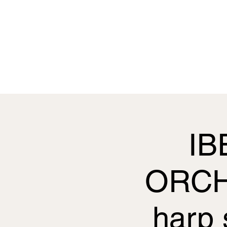
Start
Biography
IB
ORCHE
harp 