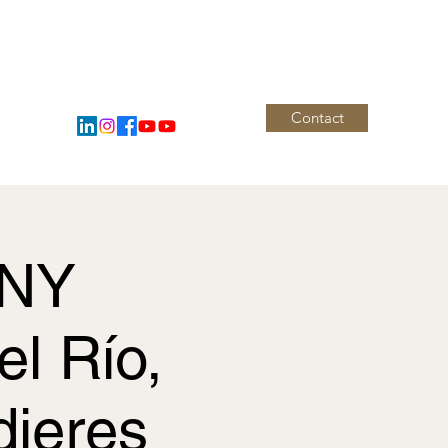
Contact
al
Blog
ONY
l Río,
dieres